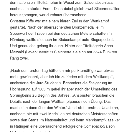
den nationalen Titelkämpfen in Wesel zum Saisonabschluss
nochmal in starker Form. Dass dabei gleich zwei Silbermedaillen
heraussprangen, war durchaus überraschend.
Christina Kiffe war mit einem klaren Ziel in den Wettkampf
gestartet. Nach der überraschenden Bronzemedaille im
Speerwurf der Frauen bei den deutschen Meisterschaften in
Nürnberg wollte sie auch im Siebenkampf aufs Siegerpodest.
Und genau das gelang ihr auch. Hinter der Titelträgerin Anna
Maiwald (Leverkusen/5711) sicherte sie sich mit 5574 Punkten
Rang zwei.
„Nach dem ersten Tag hätte ich mir punktemäßig zwar etwas
mehr gewünscht, aber ich bin zufrieden mit dem Wettkampf“,
analysierte die Jura-Studentin. Besonders die Steigerung im
Hochsprung auf 1,65 m gefiel ihr aber nach der Umstellung des
Sprungbeins zu Beginn des Jahres. „Ansonsten brauchen die
Details nach der langen Wettkampfpause noch Übung. Das
mache ich dann über den Winter.“ Jetzt steht erstmal Urlaub an,
nachdem sie mit zwei Medaillen bei deutschen Meisterschaften
sowie den Starts im Nationaltrikot und beim Mehrkampfklassiker
in Ratingen eine überraschend erfolgreiche Comeback-Saison