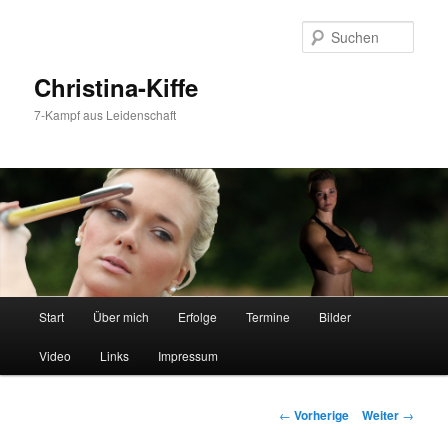
Such
Christina-Kiffe
7-Kampf aus Leidenschaft
Hauptmenü
Start
Über mich
Erfolge
Termine
Bilder
Zum
Video
Links
Impressum
Inhalt
wechseln
Beitrags-
←
Vorherige
Weiter
→
Navigation