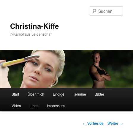
Such
Christina-Kiffe
7-Kampf aus Leidenschaft
Hauptmenü
Start
Über mich
Erfolge
Termine
Bilder
Zum
Video
Links
Impressum
Inhalt
wechseln
Beitrags-
←
Vorherige
Weiter
→
Navigation