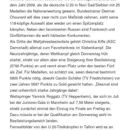
dem Jahr 2009, als die deutsche U 20 in Novi Sad/Serbien mit 25
Medaillen die Nationenwertung gewann. Bundestrainer Dietmar
Chounard will dies zwar nicht zum Maßstab nehmen, sieht seine
118-köpfige Auswahl aber wieder um einen Spitzenplatz
kämpfen. Neben den favorisierten Russen sind Frankreich und
Großbritannien die wohl härtesten Konkurrenten.
Als Dritte der Weltjahresbestenliste gehört Christina Kiffe (ASC
Darmstadt) allemal zum Favoritenkreis im Siebenkampf. Die
Neunzehnjährige, deren Wettkampf gleich Donnerstag früh
startet, strebt vor allem aber eine Steigerung ihrer Bestleistung
(5790 Punkte) an und nennt einen Platz unter den besten Fünf
als Ziel. Für Medaillen, so schätzt sie, seien diesmal bestimmt
5800 Punkte nötig, obwohl Carolin Schäfer (TV Friedrichstein) vor
zwei Jahren 5697 Punkte zu Gold gereicht hatten. „Diesmal sind
zwei unheimlich starke Jahrgänge dabei“.
Weitspringer Yannick Roggatz (TV Heppenheim), der sich im Juli
bei der Junioren-Gala in Mannheim auf 7,59 Meter steigerte,
strebt zunächst einmal den Einzug ins Finale am Freitag an.
Dazu müsste er bei der Qualifikation am Donnerstag wohl im
Bestleistungsbereich landen.
Fernsehbilder von den U 20-Titelkämpfen in Tallinn wird es an