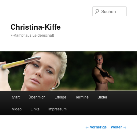
Such
Christina-Kiffe
7-Kampf aus Leidenschaft
Hauptmenü
Start
Über mich
Erfolge
Termine
Bilder
Zum
Video
Links
Impressum
Inhalt
wechseln
Beitrags-
←
Vorherige
Weiter
→
Navigation